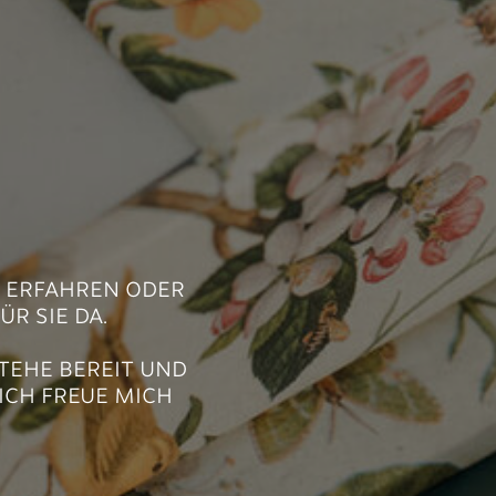
S ERFAHREN ODER
R SIE DA.
STEHE BEREIT UND
 ICH FREUE MICH